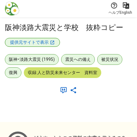
本文に飛ぶ
ヘルプ
English
阪神淡路大震災と学校 抜粋コピー
提供元サイトで表示
阪神・淡路大震災 (1995)
震災への備え
被災状況
復興
収録:人と防災未来センター 資料室
メタデータ