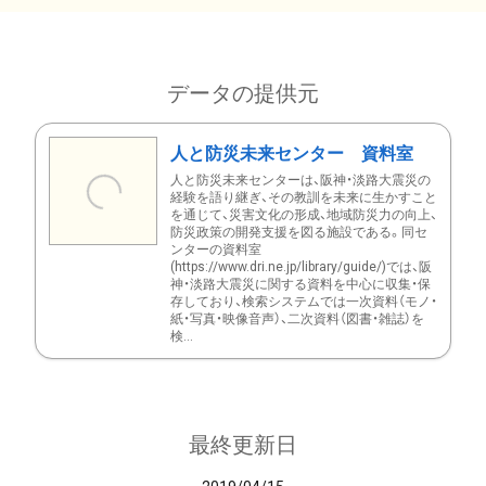
データの提供元
人と防災未来センター 資料室
人と防災未来センターは、阪神・淡路大震災の
経験を語り継ぎ、その教訓を未来に生かすこと
を通じて、災害文化の形成、地域防災力の向上、
防災政策の開発支援を図る施設である。同セ
ンターの資料室
(https://www.dri.ne.jp/library/guide/)では、阪
神・淡路大震災に関する資料を中心に収集・保
存しており、検索システムでは一次資料（モノ・
紙・写真・映像音声）、二次資料（図書・雑誌）を
検...
最終更新日