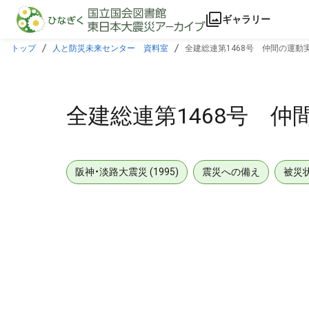
本文に飛ぶ
ギャラリー
トップ
人と防災未来センター 資料室
全建総連第1468号 仲間の運動
全建総連第1468号 仲
阪神・淡路大震災 (1995)
震災への備え
被災
メタデータ