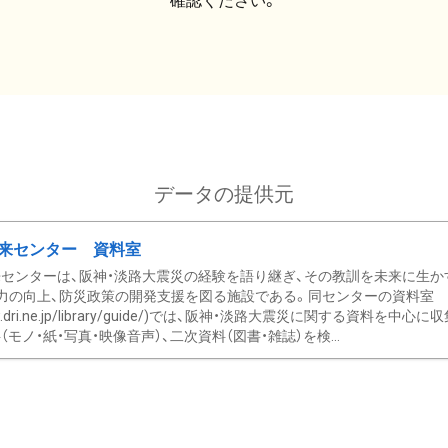
確認ください。
データの提供元
来センター 資料室
センターは、阪神・淡路大震災の経験を語り継ぎ、その教訓を未来に生か
力の向上、防災政策の開発支援を図る施設である。同センターの資料室
/www.dri.ne.jp/library/guide/)では、阪神・淡路大震災に関する資料
モノ・紙・写真・映像音声）、二次資料（図書・雑誌）を検...