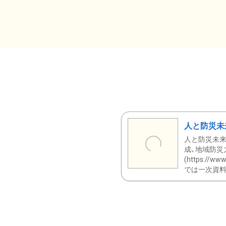
人と防災未
人と防災未来
成、地域防災
(https:/
では一次資料（