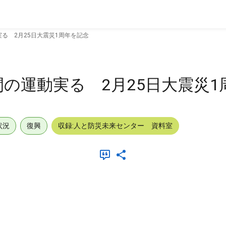
実る 2月25日大震災1周年を記念
間の運動実る 2月25日大震災
状況
復興
収録:人と防災未来センター 資料室