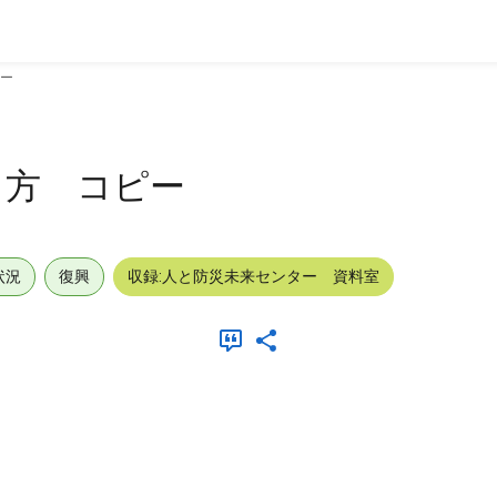
ー
り方 コピー
状況
復興
収録:人と防災未来センター 資料室