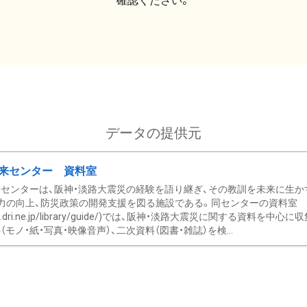
確認ください。
データの提供元
来センター 資料室
センターは、阪神・淡路大震災の経験を語り継ぎ、その教訓を未来に生か
力の向上、防災政策の開発支援を図る施設である。同センターの資料室
/www.dri.ne.jp/library/guide/)では、阪神・淡路大震災に関する資料
モノ・紙・写真・映像音声）、二次資料（図書・雑誌）を検...