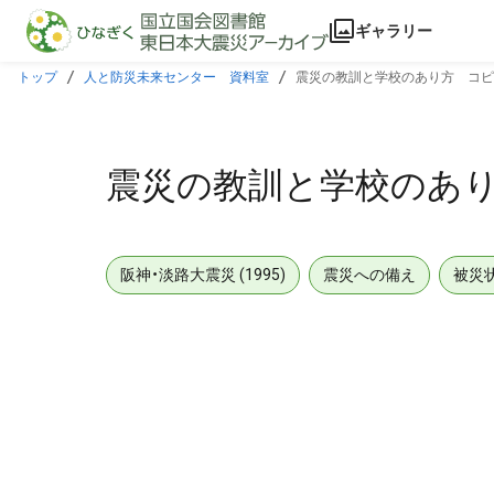
本文に飛ぶ
ギャラリー
トップ
人と防災未来センター 資料室
震災の教訓と学校のあり方 コピ
震災の教訓と学校のあ
阪神・淡路大震災 (1995)
震災への備え
被災
メタデータ