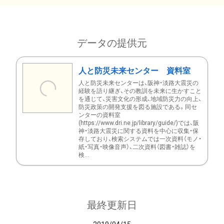
データの提供元
人と防災未来センター 資料室
人と防災未来センターは、阪神・淡路大震災の
経験を語り継ぎ、その教訓を未来に生かすこと
を通じて、災害文化の形成、地域防災力の向上、
防災政策の開発支援を図る施設である。同セ
ンターの資料室
(https://www.dri.ne.jp/library/guide/)では、阪
神・淡路大震災に関する資料を中心に収集・保
存しており、検索システムでは一次資料（モノ・
紙・写真・映像音声）、二次資料（図書・雑誌）を
検...
最終更新日