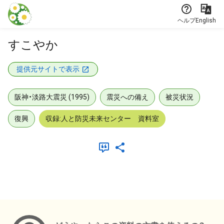
本文に飛ぶ
ヘルプ
English
すこやか
提供元サイトで表示
阪神・淡路大震災 (1995)
震災への備え
被災状況
復興
収録:人と防災未来センター 資料室
メタデータ