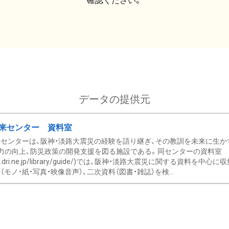
確認ください。
データの提供元
来センター 資料室
センターは、阪神・淡路大震災の経験を語り継ぎ、その教訓を未来に生か
力の向上、防災政策の開発支援を図る施設である。同センターの資料室
/www.dri.ne.jp/library/guide/)では、阪神・淡路大震災に関する資料
モノ・紙・写真・映像音声）、二次資料（図書・雑誌）を検...