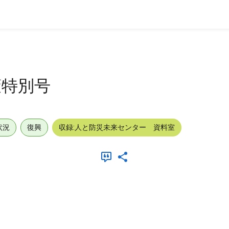
策特別号
状況
復興
収録:人と防災未来センター 資料室