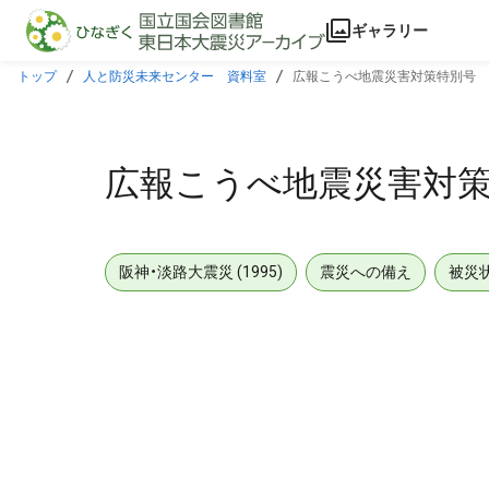
本文に飛ぶ
ギャラリー
トップ
人と防災未来センター 資料室
広報こうべ地震災害対策特別号
広報こうべ地震災害対
阪神・淡路大震災 (1995)
震災への備え
被災
メタデータ