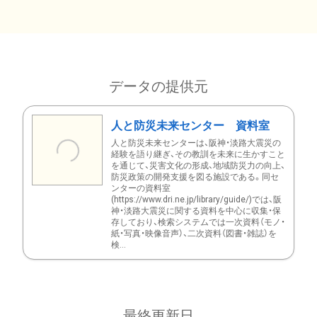
データの提供元
人と防災未来センター 資料室
人と防災未来センターは、阪神・淡路大震災の
経験を語り継ぎ、その教訓を未来に生かすこと
を通じて、災害文化の形成、地域防災力の向上、
防災政策の開発支援を図る施設である。同セ
ンターの資料室
(https://www.dri.ne.jp/library/guide/)では、阪
神・淡路大震災に関する資料を中心に収集・保
存しており、検索システムでは一次資料（モノ・
紙・写真・映像音声）、二次資料（図書・雑誌）を
検...
最終更新日