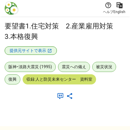
本文に飛ぶ
ヘルプ
English
要望書1.住宅対策 2.産業雇用対策
3.本格復興
提供元サイトで表示
阪神・淡路大震災 (1995)
震災への備え
被災状況
復興
収録:人と防災未来センター 資料室
メタデータ