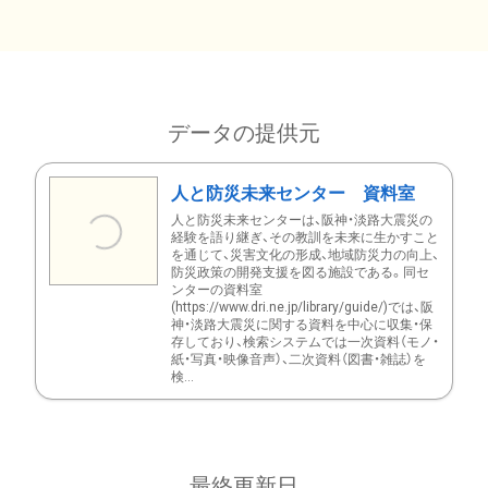
データの提供元
人と防災未来センター 資料室
人と防災未来センターは、阪神・淡路大震災の
経験を語り継ぎ、その教訓を未来に生かすこと
を通じて、災害文化の形成、地域防災力の向上、
防災政策の開発支援を図る施設である。同セ
ンターの資料室
(https://www.dri.ne.jp/library/guide/)では、阪
神・淡路大震災に関する資料を中心に収集・保
存しており、検索システムでは一次資料（モノ・
紙・写真・映像音声）、二次資料（図書・雑誌）を
検...
最終更新日