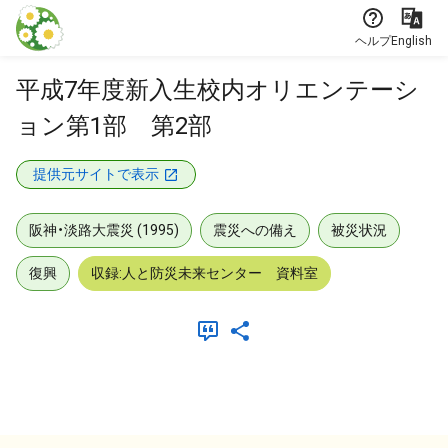
本文に飛ぶ
ヘルプ
English
平成7年度新入生校内オリエンテーシ
ョン第1部 第2部
提供元サイトで表示
阪神・淡路大震災 (1995)
震災への備え
被災状況
復興
収録:人と防災未来センター 資料室
メタデータ