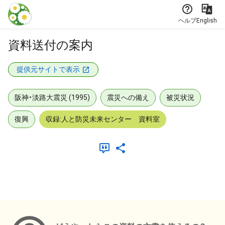
本文に飛ぶ
ヘルプ
English
資料送付の案内
提供元サイトで表示
阪神・淡路大震災 (1995)
震災への備え
被災状況
復興
収録:人と防災未来センター 資料室
メタデータ