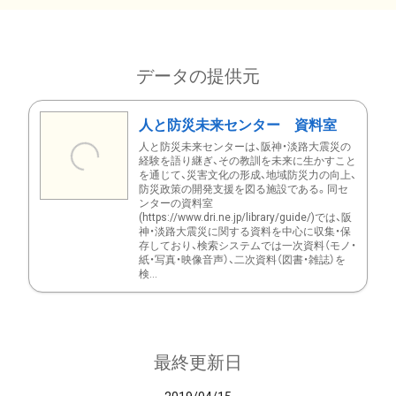
データの提供元
人と防災未来センター 資料室
人と防災未来センターは、阪神・淡路大震災の
経験を語り継ぎ、その教訓を未来に生かすこと
を通じて、災害文化の形成、地域防災力の向上、
防災政策の開発支援を図る施設である。同セ
ンターの資料室
(https://www.dri.ne.jp/library/guide/)では、阪
神・淡路大震災に関する資料を中心に収集・保
存しており、検索システムでは一次資料（モノ・
紙・写真・映像音声）、二次資料（図書・雑誌）を
検...
最終更新日