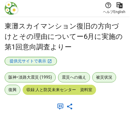
本文に飛ぶ
ヘルプ
English
東灘スカイマンション復旧の方向づ
けとその理由についてー6月に実施の
第1回意向調査よりー
提供元サイトで表示
阪神・淡路大震災 (1995)
震災への備え
被災状況
復興
収録:人と防災未来センター 資料室