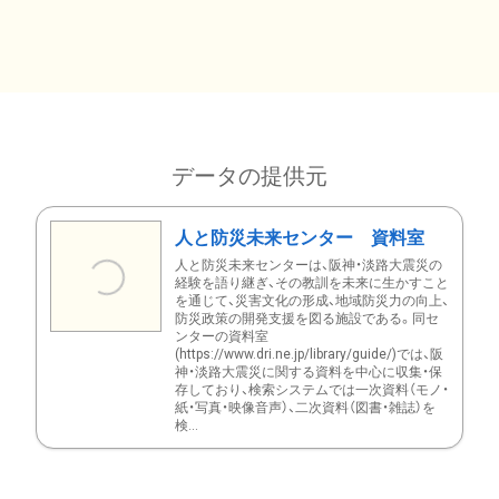
データの提供元
人と防災未来センター 資料室
人と防災未来センターは、阪神・淡路大震災の
経験を語り継ぎ、その教訓を未来に生かすこと
を通じて、災害文化の形成、地域防災力の向上、
防災政策の開発支援を図る施設である。同セ
ンターの資料室
(https://www.dri.ne.jp/library/guide/)では、阪
神・淡路大震災に関する資料を中心に収集・保
存しており、検索システムでは一次資料（モノ・
紙・写真・映像音声）、二次資料（図書・雑誌）を
検...