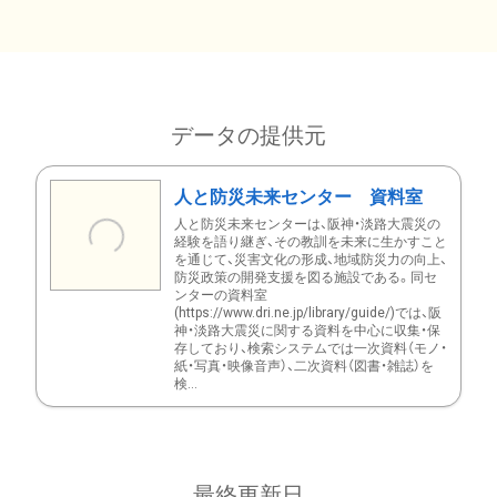
データの提供元
人と防災未来センター 資料室
人と防災未来センターは、阪神・淡路大震災の
経験を語り継ぎ、その教訓を未来に生かすこと
を通じて、災害文化の形成、地域防災力の向上、
防災政策の開発支援を図る施設である。同セ
ンターの資料室
(https://www.dri.ne.jp/library/guide/)では、阪
神・淡路大震災に関する資料を中心に収集・保
存しており、検索システムでは一次資料（モノ・
紙・写真・映像音声）、二次資料（図書・雑誌）を
検...
最終更新日