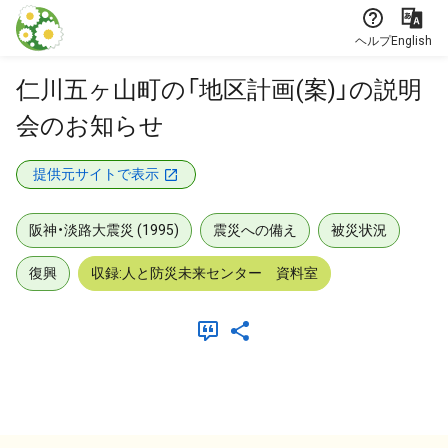
本文に飛ぶ
ヘルプ
English
仁川五ヶ山町の「地区計画(案)」の説明
会のお知らせ
提供元サイトで表示
阪神・淡路大震災 (1995)
震災への備え
被災状況
復興
収録:人と防災未来センター 資料室
メタデータ