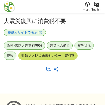
本文に飛ぶ
ヘルプ
English
大震災復興に消費税不要
提供元サイトで表示
阪神・淡路大震災 (1995)
震災への備え
被災状況
復興
収録:人と防災未来センター 資料室
メタデータ