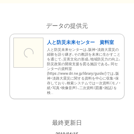
データの提供元
人と防災未来センター 資料室
人と防災未来センターは、阪神・淡路大震災の
経験を語り継ぎ、その教訓を未来に生かすこと
を通じて、災害文化の形成、地域防災力の向上、
防災政策の開発支援を図る施設である。同セ
ンターの資料室
(https://www.dri.ne.jp/library/guide/)では、阪
神・淡路大震災に関する資料を中心に収集・保
存しており、検索システムでは一次資料（モノ・
紙・写真・映像音声）、二次資料（図書・雑誌）を
検...
最終更新日