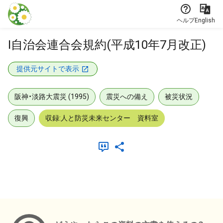
本文に飛ぶ
ヘルプ
English
I自治会連合会規約(平成10年7月改正)
提供元サイトで表示
阪神・淡路大震災 (1995)
震災への備え
被災状況
復興
収録:人と防災未来センター 資料室
メタデータ