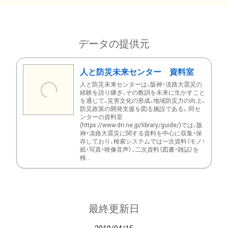
データの提供元
人と防災未来センター 資料室
人と防災未来センターは、阪神・淡路大震災の
経験を語り継ぎ、その教訓を未来に生かすこと
を通じて、災害文化の形成、地域防災力の向上、
防災政策の開発支援を図る施設である。同セ
ンターの資料室
(https://www.dri.ne.jp/library/guide/)では、阪
神・淡路大震災に関する資料を中心に収集・保
存しており、検索システムでは一次資料（モノ・
紙・写真・映像音声）、二次資料（図書・雑誌）を
検...
最終更新日