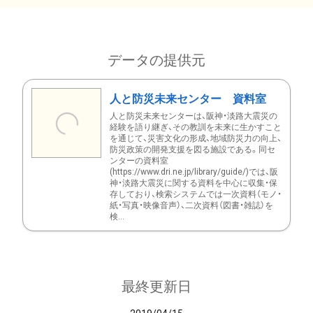
データの提供元
人と防災未来センター 資料室
人と防災未来センターは、阪神・淡路大震災の
経験を語り継ぎ、その教訓を未来に生かすこと
を通じて、災害文化の形成、地域防災力の向上、
防災政策の開発支援を図る施設である。同セ
ンターの資料室
(https://www.dri.ne.jp/library/guide/)では、阪
神・淡路大震災に関する資料を中心に収集・保
存しており、検索システムでは一次資料（モノ・
紙・写真・映像音声）、二次資料（図書・雑誌）を
検...
最終更新日