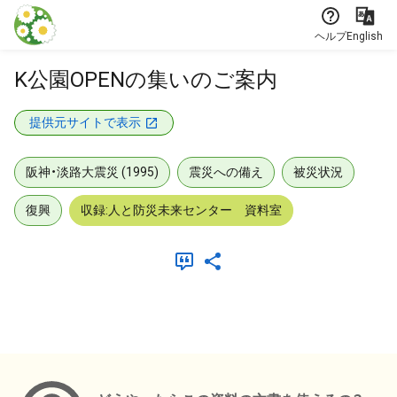
本文に飛ぶ
ヘルプ
English
K公園OPENの集いのご案内
提供元サイトで表示
阪神・淡路大震災 (1995)
震災への備え
被災状況
復興
収録:人と防災未来センター 資料室
メタデータ