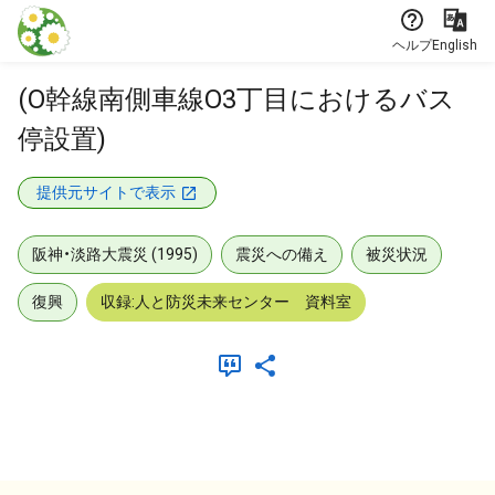
本文に飛ぶ
ヘルプ
English
(O幹線南側車線O3丁目におけるバス
停設置)
提供元サイトで表示
阪神・淡路大震災 (1995)
震災への備え
被災状況
復興
収録:人と防災未来センター 資料室
メタデータ