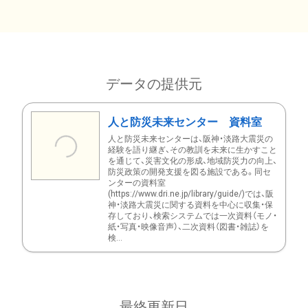
データの提供元
人と防災未来センター 資料室
人と防災未来センターは、阪神・淡路大震災の
経験を語り継ぎ、その教訓を未来に生かすこと
を通じて、災害文化の形成、地域防災力の向上、
防災政策の開発支援を図る施設である。同セ
ンターの資料室
(https://www.dri.ne.jp/library/guide/)では、阪
神・淡路大震災に関する資料を中心に収集・保
存しており、検索システムでは一次資料（モノ・
紙・写真・映像音声）、二次資料（図書・雑誌）を
検...
最終更新日