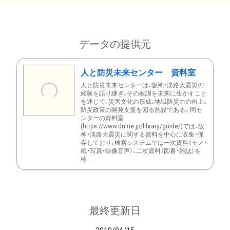
データの提供元
人と防災未来センター 資料室
人と防災未来センターは、阪神・淡路大震災の
経験を語り継ぎ、その教訓を未来に生かすこと
を通じて、災害文化の形成、地域防災力の向上、
防災政策の開発支援を図る施設である。同セ
ンターの資料室
(https://www.dri.ne.jp/library/guide/)では、阪
神・淡路大震災に関する資料を中心に収集・保
存しており、検索システムでは一次資料（モノ・
紙・写真・映像音声）、二次資料（図書・雑誌）を
検...
最終更新日