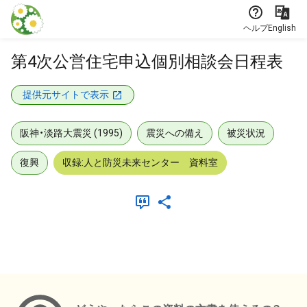
本文に飛ぶ
ヘルプ
English
第4次公営住宅申込個別相談会日程表
提供元サイトで表示
阪神・淡路大震災 (1995)
震災への備え
被災状況
復興
収録:人と防災未来センター 資料室
メタデータ