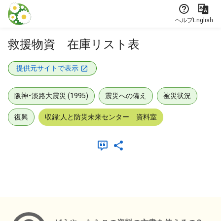
本文に飛ぶ
ヘルプ
English
救援物資 在庫リスト表
提供元サイトで表示
阪神・淡路大震災 (1995)
震災への備え
被災状況
復興
収録:人と防災未来センター 資料室
メタデータ