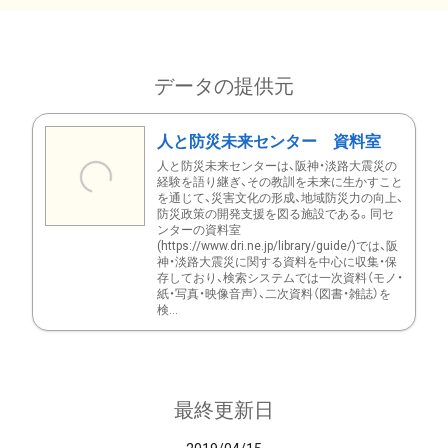
データの提供元
人と防災未来センター 資料室
人と防災未来センターは、阪神・淡路大震災の
経験を語り継ぎ、その教訓を未来に生かすこと
を通じて、災害文化の形成、地域防災力の向上、
防災政策の開発支援を図る施設である。同セ
ンターの資料室
(https://www.dri.ne.jp/library/guide/)では、阪
神・淡路大震災に関する資料を中心に収集・保
存しており、検索システムでは一次資料（モノ・
紙・写真・映像音声）、二次資料（図書・雑誌）を
検...
最終更新日