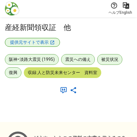
本文に飛ぶ
ヘルプ
English
産経新聞領収証 他
提供元サイトで表示
阪神・淡路大震災 (1995)
震災への備え
被災状況
復興
収録:人と防災未来センター 資料室
メタデータ