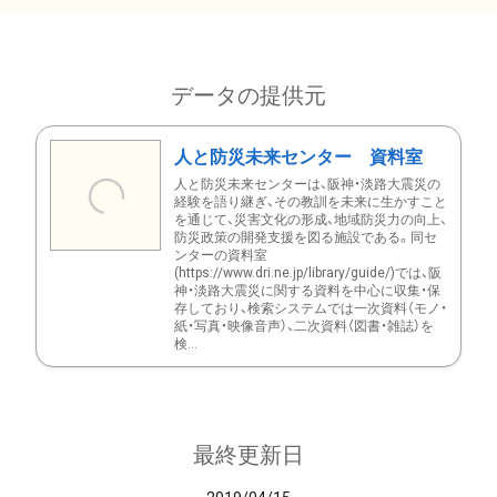
データの提供元
人と防災未来センター 資料室
人と防災未来センターは、阪神・淡路大震災の
経験を語り継ぎ、その教訓を未来に生かすこと
を通じて、災害文化の形成、地域防災力の向上、
防災政策の開発支援を図る施設である。同セ
ンターの資料室
(https://www.dri.ne.jp/library/guide/)では、阪
神・淡路大震災に関する資料を中心に収集・保
存しており、検索システムでは一次資料（モノ・
紙・写真・映像音声）、二次資料（図書・雑誌）を
検...
最終更新日