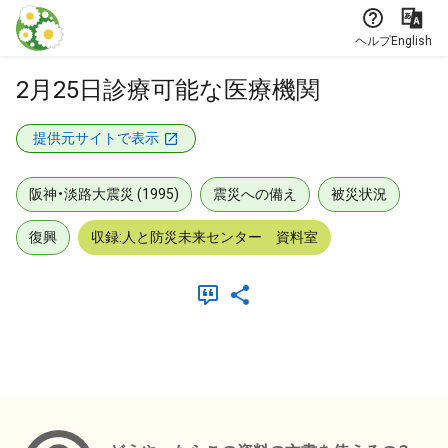
本文に飛ぶ
ヘルプ
English
2月25日診療可能な医療機関
提供元サイトで表示
阪神・淡路大震災 (1995)
震災への備え
被災状況
復興
収録:人と防災未来センター 資料室
メタデータ