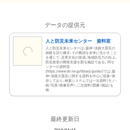
データの提供元
人と防災未来センター 資料室
人と防災未来センターは、阪神・淡路大震災の
経験を語り継ぎ、その教訓を未来に生かすこと
を通じて、災害文化の形成、地域防災力の向上、
防災政策の開発支援を図る施設である。同セ
ンターの資料室
(https://www.dri.ne.jp/library/guide/)では、阪
神・淡路大震災に関する資料を中心に収集・保
存しており、検索システムでは一次資料（モノ・
紙・写真・映像音声）、二次資料（図書・雑誌）を
検...
最終更新日