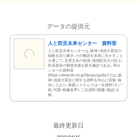
データの提供元
人と防災未来センター 資料室
人と防災未来センターは、阪神・淡路大震災の
経験を語り継ぎ、その教訓を未来に生かすこと
を通じて、災害文化の形成、地域防災力の向上、
防災政策の開発支援を図る施設である。同セ
ンターの資料室
(https://www.dri.ne.jp/library/guide/)では、阪
神・淡路大震災に関する資料を中心に収集・保
存しており、検索システムでは一次資料（モノ・
紙・写真・映像音声）、二次資料（図書・雑誌）を
検...
最終更新日