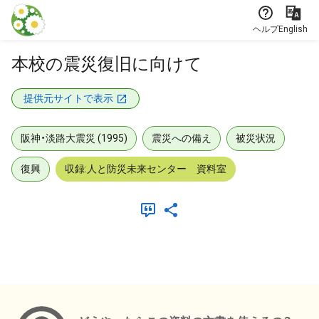
本文に飛ぶ
ヘルプ
English
本校の震災復旧に向けて
提供元サイトで表示
阪神・淡路大震災 (1995)
震災への備え
被災状況
復興
収録:人と防災未来センター 資料室
メタデータ