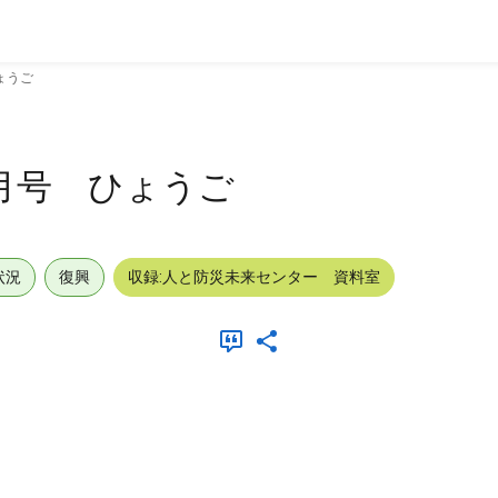
ょうご
1月号 ひょうご
状況
復興
収録:人と防災未来センター 資料室