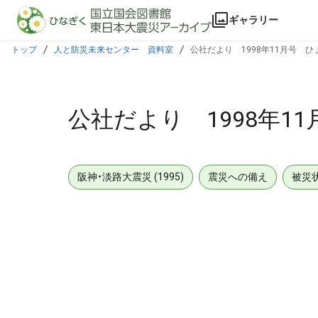
本文に飛ぶ
ギャラリー
トップ
人と防災未来センター 資料室
公社だより 1998年11月号 ひ
公社だより 1998年1
阪神・淡路大震災 (1995)
震災への備え
被災
メタデータ