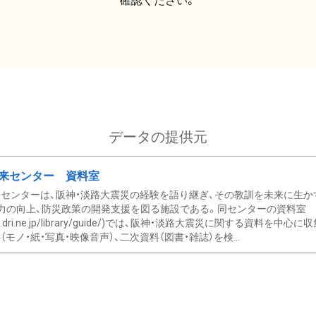
確認ください。
データの提供元
来センター 資料室
センターは、阪神・淡路大震災の経験を語り継ぎ、その教訓を未来に生か
力の向上、防災政策の開発支援を図る施設である。同センターの資料室
/www.dri.ne.jp/library/guide/)では、阪神・淡路大震災に関する資料
モノ・紙・写真・映像音声）、二次資料（図書・雑誌）を検...