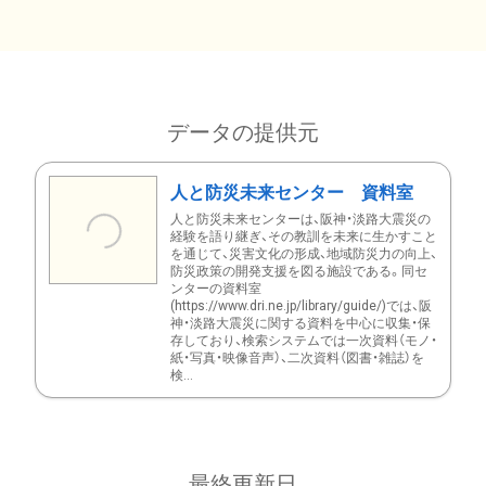
データの提供元
人と防災未来センター 資料室
人と防災未来センターは、阪神・淡路大震災の
経験を語り継ぎ、その教訓を未来に生かすこと
を通じて、災害文化の形成、地域防災力の向上、
防災政策の開発支援を図る施設である。同セ
ンターの資料室
(https://www.dri.ne.jp/library/guide/)では、阪
神・淡路大震災に関する資料を中心に収集・保
存しており、検索システムでは一次資料（モノ・
紙・写真・映像音声）、二次資料（図書・雑誌）を
検...
最終更新日