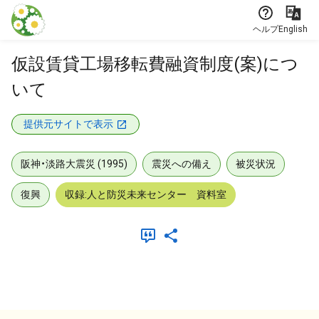
本文に飛ぶ
ヘルプ
English
仮設賃貸工場移転費融資制度(案)につ
いて
提供元サイトで表示
阪神・淡路大震災 (1995)
震災への備え
被災状況
復興
収録:人と防災未来センター 資料室
メタデータ