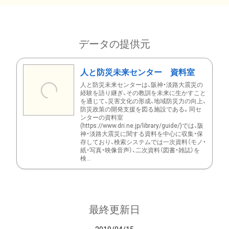
データの提供元
人と防災未来センター 資料室
人と防災未来センターは、阪神・淡路大震災の
経験を語り継ぎ、その教訓を未来に生かすこと
を通じて、災害文化の形成、地域防災力の向上、
防災政策の開発支援を図る施設である。同セ
ンターの資料室
(https://www.dri.ne.jp/library/guide/)では、阪
神・淡路大震災に関する資料を中心に収集・保
存しており、検索システムでは一次資料（モノ・
紙・写真・映像音声）、二次資料（図書・雑誌）を
検...
最終更新日