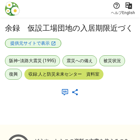
本文に飛ぶ
ヘルプ
English
余録 仮設工場団地の入居期限近づく
提供元サイトで表示
阪神・淡路大震災 (1995)
震災への備え
被災状況
復興
収録:人と防災未来センター 資料室
メタデータ