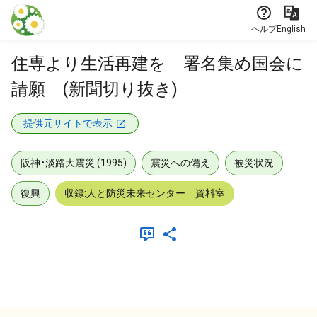
本文に飛ぶ
ヘルプ
English
住専より生活再建を 署名集め国会に
請願 (新聞切り抜き)
提供元サイトで表示
阪神・淡路大震災 (1995)
震災への備え
被災状況
復興
収録:人と防災未来センター 資料室
メタデータ