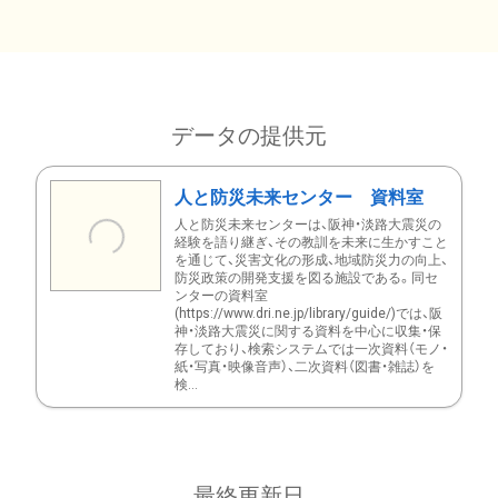
データの提供元
人と防災未来センター 資料室
人と防災未来センターは、阪神・淡路大震災の
経験を語り継ぎ、その教訓を未来に生かすこと
を通じて、災害文化の形成、地域防災力の向上、
防災政策の開発支援を図る施設である。同セ
ンターの資料室
(https://www.dri.ne.jp/library/guide/)では、阪
神・淡路大震災に関する資料を中心に収集・保
存しており、検索システムでは一次資料（モノ・
紙・写真・映像音声）、二次資料（図書・雑誌）を
検...
最終更新日