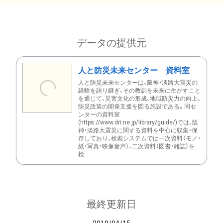
データの提供元
人と防災未来センター 資料室
人と防災未来センターは、阪神・淡路大震災の
経験を語り継ぎ、その教訓を未来に生かすこと
を通じて、災害文化の形成、地域防災力の向上、
防災政策の開発支援を図る施設である。同セ
ンターの資料室
(https://www.dri.ne.jp/library/guide/)では、阪
神・淡路大震災に関する資料を中心に収集・保
存しており、検索システムでは一次資料（モノ・
紙・写真・映像音声）、二次資料（図書・雑誌）を
検...
最終更新日