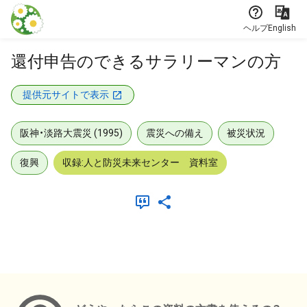
本文に飛ぶ
ヘルプ
English
還付申告のできるサラリーマンの方
提供元サイトで表示
阪神・淡路大震災 (1995)
震災への備え
被災状況
復興
収録:人と防災未来センター 資料室
メタデータ