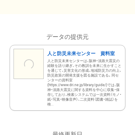
データの提供元
人と防災未来センター 資料室
人と防災未来センターは、阪神・淡路大震災の
経験を語り継ぎ、その教訓を未来に生かすこと
を通じて、災害文化の形成、地域防災力の向上、
防災政策の開発支援を図る施設である。同セ
ンターの資料室
(https://www.dri.ne.jp/library/guide/)では、阪
神・淡路大震災に関する資料を中心に収集・保
存しており、検索システムでは一次資料（モノ・
紙・写真・映像音声）、二次資料（図書・雑誌）を
検...
最終更新日