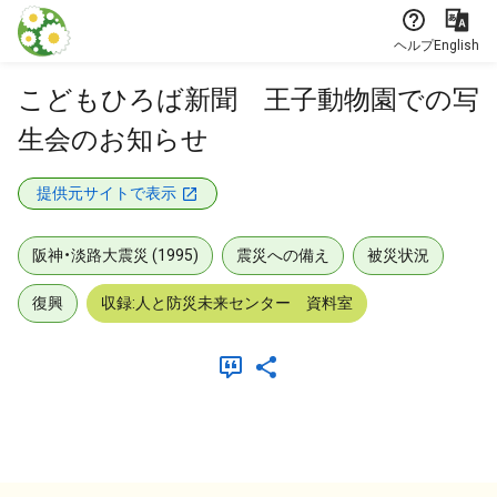
本文に飛ぶ
ヘルプ
English
こどもひろば新聞 王子動物園での写
生会のお知らせ
提供元サイトで表示
阪神・淡路大震災 (1995)
震災への備え
被災状況
復興
収録:人と防災未来センター 資料室
メタデータ