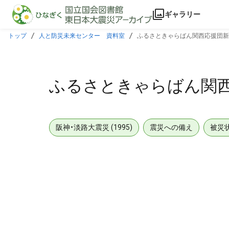
本文に飛ぶ
ギャラリー
トップ
人と防災未来センター 資料室
ふるさときゃらばん関西応援団新聞
ふるさときゃらばん関西
阪神・淡路大震災 (1995)
震災への備え
被災
メタデータ