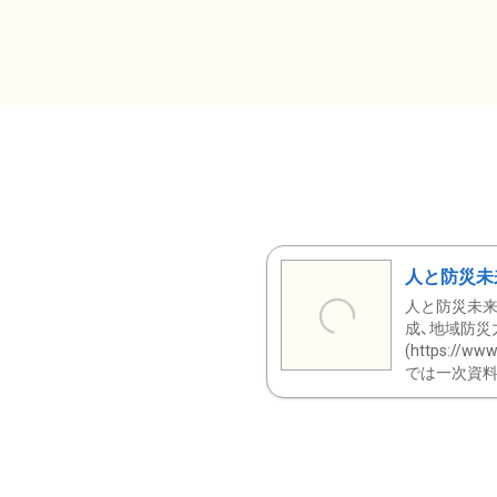
人と防災未
人と防災未来
成、地域防災
(https:/
では一次資料（