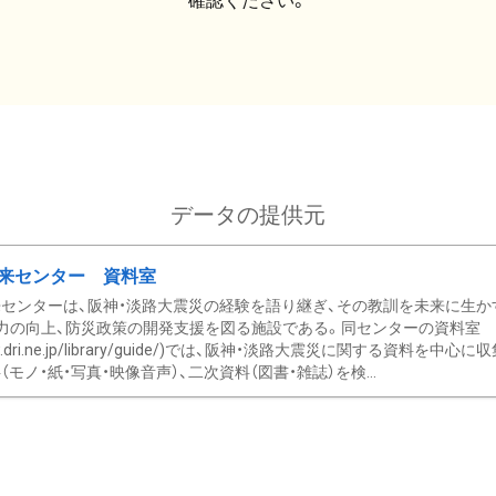
確認ください。
データの提供元
来センター 資料室
センターは、阪神・淡路大震災の経験を語り継ぎ、その教訓を未来に生か
力の向上、防災政策の開発支援を図る施設である。同センターの資料室
/www.dri.ne.jp/library/guide/)では、阪神・淡路大震災に関する資料
モノ・紙・写真・映像音声）、二次資料（図書・雑誌）を検...