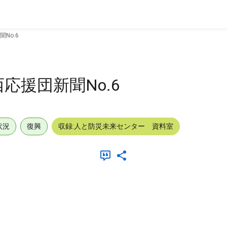
No.6
応援団新聞No.6
状況
復興
収録:人と防災未来センター 資料室