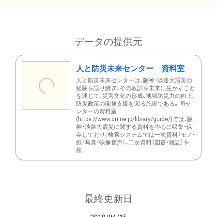
データの提供元
人と防災未来センター 資料室
人と防災未来センターは、阪神・淡路大震災の
経験を語り継ぎ、その教訓を未来に生かすこと
を通じて、災害文化の形成、地域防災力の向上、
防災政策の開発支援を図る施設である。同セ
ンターの資料室
(https://www.dri.ne.jp/library/guide/)では、阪
神・淡路大震災に関する資料を中心に収集・保
存しており、検索システムでは一次資料（モノ・
紙・写真・映像音声）、二次資料（図書・雑誌）を
検...
最終更新日