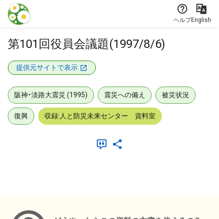
本文に飛ぶ
ヘルプ
English
第101回役員会議題(1997/8/6)
提供元サイトで表示
阪神・淡路大震災 (1995)
震災への備え
被災状況
復興
収録:人と防災未来センター 資料室
メタデータ