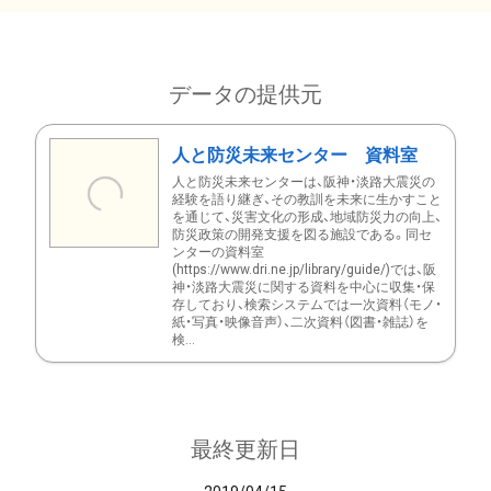
データの提供元
人と防災未来センター 資料室
人と防災未来センターは、阪神・淡路大震災の
経験を語り継ぎ、その教訓を未来に生かすこと
を通じて、災害文化の形成、地域防災力の向上、
防災政策の開発支援を図る施設である。同セ
ンターの資料室
(https://www.dri.ne.jp/library/guide/)では、阪
神・淡路大震災に関する資料を中心に収集・保
存しており、検索システムでは一次資料（モノ・
紙・写真・映像音声）、二次資料（図書・雑誌）を
検...
最終更新日