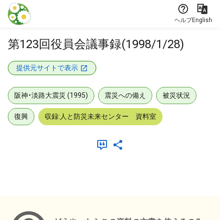
本文に飛ぶ
ヘルプ
English
第123回役員会議事録(1998/1/28)
提供元サイトで表示
阪神・淡路大震災 (1995)
震災への備え
被災状況
復興
収録:人と防災未来センター 資料室
メタデータ