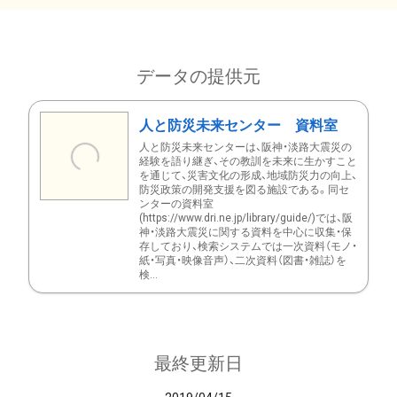
データの提供元
人と防災未来センター 資料室
人と防災未来センターは、阪神・淡路大震災の
経験を語り継ぎ、その教訓を未来に生かすこと
を通じて、災害文化の形成、地域防災力の向上、
防災政策の開発支援を図る施設である。同セ
ンターの資料室
(https://www.dri.ne.jp/library/guide/)では、阪
神・淡路大震災に関する資料を中心に収集・保
存しており、検索システムでは一次資料（モノ・
紙・写真・映像音声）、二次資料（図書・雑誌）を
検...
最終更新日