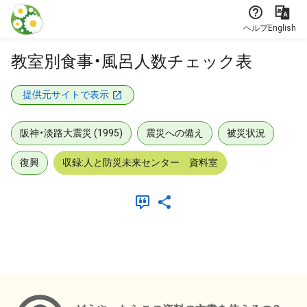
本文に飛ぶ
ヘルプ
English
教室別食事・風呂人数チェック表
提供元サイトで表示
阪神・淡路大震災 (1995)
震災への備え
被災状況
復興
収録:人と防災未来センター 資料室
メタデータ