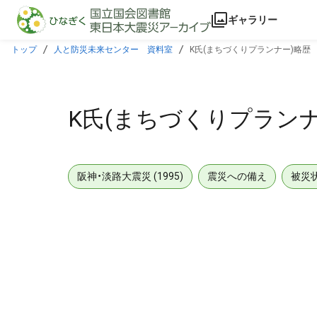
本文に飛ぶ
ギャラリー
トップ
人と防災未来センター 資料室
K氏(まちづくりプランナー)略歴
K氏(まちづくりプランナ
阪神・淡路大震災 (1995)
震災への備え
被災
メタデータ