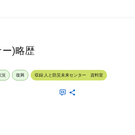
ー)略歴
状況
復興
収録:人と防災未来センター 資料室