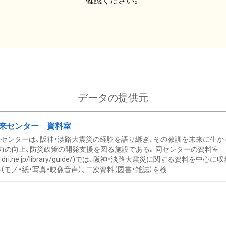
確認ください。
データの提供元
来センター 資料室
センターは、阪神・淡路大震災の経験を語り継ぎ、その教訓を未来に生か
力の向上、防災政策の開発支援を図る施設である。同センターの資料室
/www.dri.ne.jp/library/guide/)では、阪神・淡路大震災に関する資料
モノ・紙・写真・映像音声）、二次資料（図書・雑誌）を検...