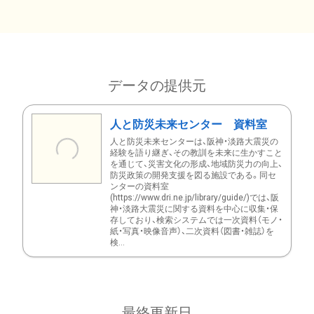
データの提供元
人と防災未来センター 資料室
人と防災未来センターは、阪神・淡路大震災の
経験を語り継ぎ、その教訓を未来に生かすこと
を通じて、災害文化の形成、地域防災力の向上、
防災政策の開発支援を図る施設である。同セ
ンターの資料室
(https://www.dri.ne.jp/library/guide/)では、阪
神・淡路大震災に関する資料を中心に収集・保
存しており、検索システムでは一次資料（モノ・
紙・写真・映像音声）、二次資料（図書・雑誌）を
検...
最終更新日