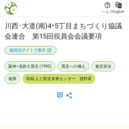
本文に飛ぶ
ヘルプ
English
川西･大道(南)4・5丁目まちづくり協議
会連合 第15回役員会会議要項
提供元サイトで表示
阪神・淡路大震災 (1995)
震災への備え
被災状況
復興
収録:人と防災未来センター 資料室
メタデータ