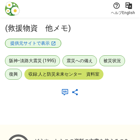
本文に飛ぶ
ヘルプ
English
(救援物資 他メモ)
提供元サイトで表示
阪神・淡路大震災 (1995)
震災への備え
被災状況
復興
収録:人と防災未来センター 資料室
メタデータ