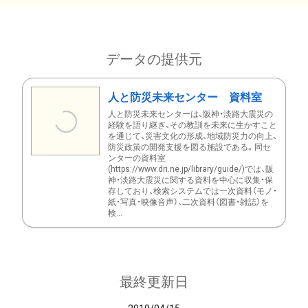
データの提供元
人と防災未来センター 資料室
人と防災未来センターは、阪神・淡路大震災の
経験を語り継ぎ、その教訓を未来に生かすこと
を通じて、災害文化の形成、地域防災力の向上、
防災政策の開発支援を図る施設である。同セ
ンターの資料室
(https://www.dri.ne.jp/library/guide/)では、阪
神・淡路大震災に関する資料を中心に収集・保
存しており、検索システムでは一次資料（モノ・
紙・写真・映像音声）、二次資料（図書・雑誌）を
検...
最終更新日