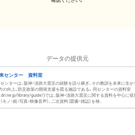
確認ください。
データの提供元
来センター 資料室
センターは、阪神・淡路大震災の経験を語り継ぎ、その教訓を未来に生か
力の向上、防災政策の開発支援を図る施設である。同センターの資料室
/www.dri.ne.jp/library/guide/)では、阪神・淡路大震災に関する資料
モノ・紙・写真・映像音声）、二次資料（図書・雑誌）を検...