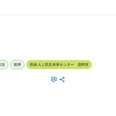
状況
復興
収録:人と防災未来センター 資料室