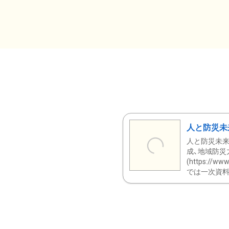
人と防災未
人と防災未来
成、地域防災
(https:/
では一次資料（