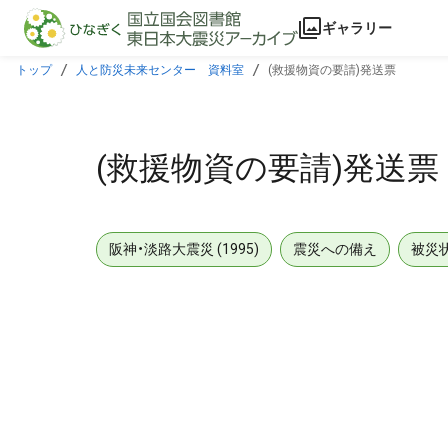
本文に飛ぶ
ギャラリー
トップ
人と防災未来センター 資料室
(救援物資の要請)発送票
(救援物資の要請)発送票
阪神・淡路大震災 (1995)
震災への備え
被災
メタデータ