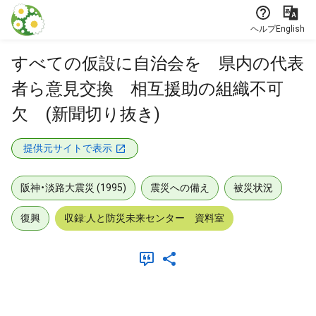
本文に飛ぶ
ヘルプ
English
すべての仮設に自治会を 県内の代表
者ら意見交換 相互援助の組織不可
欠 (新聞切り抜き)
提供元サイトで表示
阪神・淡路大震災 (1995)
震災への備え
被災状況
復興
収録:人と防災未来センター 資料室