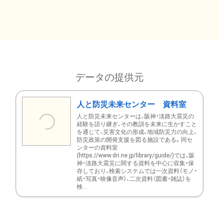
データの提供元
人と防災未来センター 資料室
人と防災未来センターは、阪神・淡路大震災の
経験を語り継ぎ、その教訓を未来に生かすこと
を通じて、災害文化の形成、地域防災力の向上、
防災政策の開発支援を図る施設である。同セ
ンターの資料室
(https://www.dri.ne.jp/library/guide/)では、阪
神・淡路大震災に関する資料を中心に収集・保
存しており、検索システムでは一次資料（モノ・
紙・写真・映像音声）、二次資料（図書・雑誌）を
検...