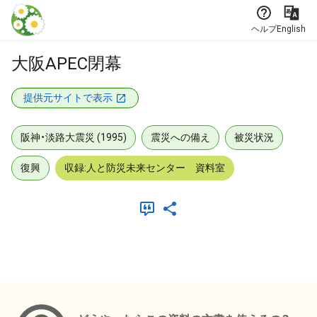
本文に飛ぶ
ヘルプ
English
大阪APEC閉幕
提供元サイトで表示
阪神・淡路大震災 (1995)
震災への備え
被災状況
復興
収録:人と防災未来センター 資料室
メタデータ