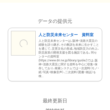
データの提供元
人と防災未来センター 資料室
人と防災未来センターは、阪神・淡路大震災の
経験を語り継ぎ、その教訓を未来に生かすこと
を通じて、災害文化の形成、地域防災力の向上、
防災政策の開発支援を図る施設である。同セ
ンターの資料室
(https://www.dri.ne.jp/library/guide/)では、阪
神・淡路大震災に関する資料を中心に収集・保
存しており、検索システムでは一次資料（モノ・
紙・写真・映像音声）、二次資料（図書・雑誌）を
検...
最終更新日