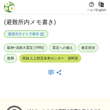
本文に飛ぶ
ヘルプ
English
(避難所内メモ書き)
提供元サイトで表示
阪神・淡路大震災 (1995)
震災への備え
被災状況
復興
収録:人と防災未来センター 資料室
メタデータ