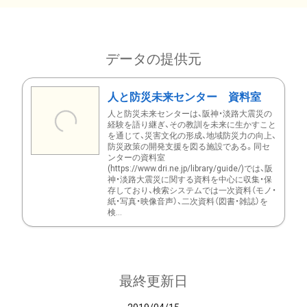
データの提供元
人と防災未来センター 資料室
人と防災未来センターは、阪神・淡路大震災の
経験を語り継ぎ、その教訓を未来に生かすこと
を通じて、災害文化の形成、地域防災力の向上、
防災政策の開発支援を図る施設である。同セ
ンターの資料室
(https://www.dri.ne.jp/library/guide/)では、阪
神・淡路大震災に関する資料を中心に収集・保
存しており、検索システムでは一次資料（モノ・
紙・写真・映像音声）、二次資料（図書・雑誌）を
検...
最終更新日