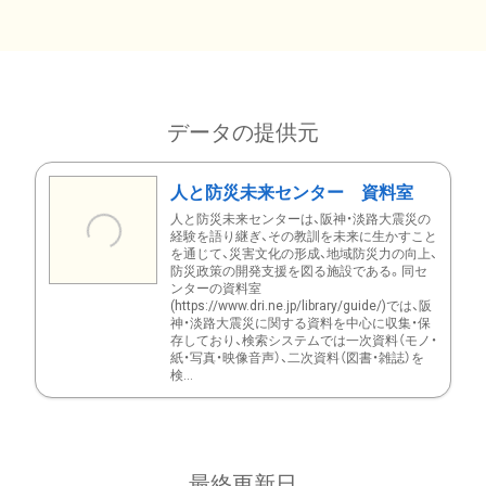
データの提供元
人と防災未来センター 資料室
人と防災未来センターは、阪神・淡路大震災の
経験を語り継ぎ、その教訓を未来に生かすこと
を通じて、災害文化の形成、地域防災力の向上、
防災政策の開発支援を図る施設である。同セ
ンターの資料室
(https://www.dri.ne.jp/library/guide/)では、阪
神・淡路大震災に関する資料を中心に収集・保
存しており、検索システムでは一次資料（モノ・
紙・写真・映像音声）、二次資料（図書・雑誌）を
検...
最終更新日