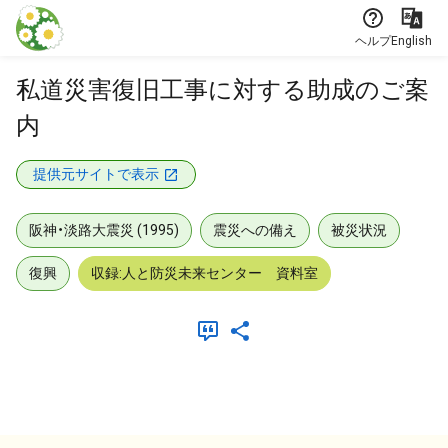
本文に飛ぶ
ヘルプ
English
私道災害復旧工事に対する助成のご案
内
提供元サイトで表示
阪神・淡路大震災 (1995)
震災への備え
被災状況
復興
収録:人と防災未来センター 資料室
メタデータ