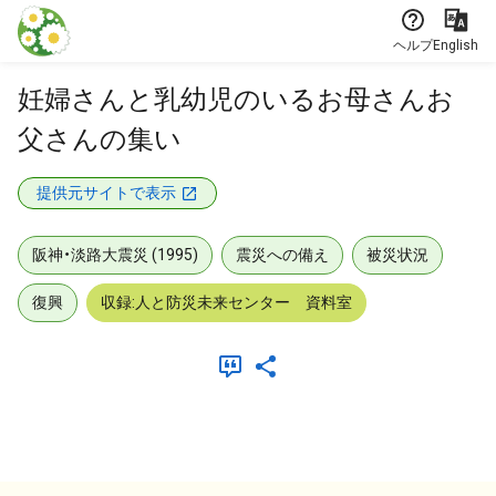
本文に飛ぶ
ヘルプ
English
妊婦さんと乳幼児のいるお母さんお
父さんの集い
提供元サイトで表示
阪神・淡路大震災 (1995)
震災への備え
被災状況
復興
収録:人と防災未来センター 資料室
メタデータ