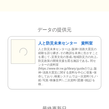
データの提供元
人と防災未来センター 資料室
人と防災未来センターは、阪神・淡路大震災の
経験を語り継ぎ、その教訓を未来に生かすこと
を通じて、災害文化の形成、地域防災力の向上、
防災政策の開発支援を図る施設である。同セ
ンターの資料室
(https://www.dri.ne.jp/library/guide/)では、阪
神・淡路大震災に関する資料を中心に収集・保
存しており、検索システムでは一次資料（モノ・
紙・写真・映像音声）、二次資料（図書・雑誌）を
検...
最終更新日