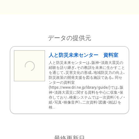
データの提供元
人と防災未来センター 資料室
人と防災未来センターは、阪神・淡路大震災の
経験を語り継ぎ、その教訓を未来に生かすこと
を通じて、災害文化の形成、地域防災力の向上、
防災政策の開発支援を図る施設である。同セ
ンターの資料室
(https://www.dri.ne.jp/library/guide/)では、阪
神・淡路大震災に関する資料を中心に収集・保
存しており、検索システムでは一次資料（モノ・
紙・写真・映像音声）、二次資料（図書・雑誌）を
検...
最終更新日