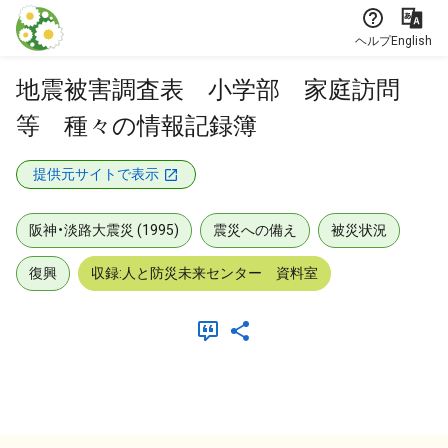
本文に飛ぶ
ヘルプ
English
地震被害調査表 小学部 家庭訪問
等 種々の情報記録簿
提供元サイトで表示
阪神・淡路大震災 (1995)
震災への備え
被災状況
復興
収録:人と防災未来センター 資料室
メタデータ