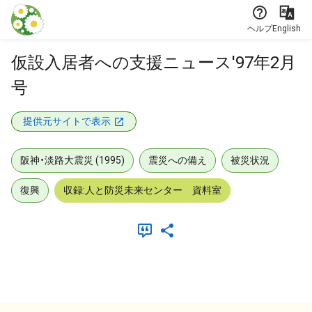
本文に飛ぶ
ヘルプ
English
仮設入居者への支援ニュース'97年2月
号
提供元サイトで表示
阪神・淡路大震災 (1995)
震災への備え
被災状況
復興
収録:人と防災未来センター 資料室
メタデータ