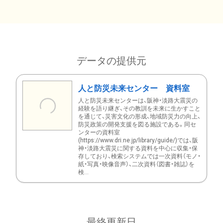
データの提供元
人と防災未来センター 資料室
人と防災未来センターは、阪神・淡路大震災の
経験を語り継ぎ、その教訓を未来に生かすこと
を通じて、災害文化の形成、地域防災力の向上、
防災政策の開発支援を図る施設である。同セ
ンターの資料室
(https://www.dri.ne.jp/library/guide/)では、阪
神・淡路大震災に関する資料を中心に収集・保
存しており、検索システムでは一次資料（モノ・
紙・写真・映像音声）、二次資料（図書・雑誌）を
検...
最終更新日