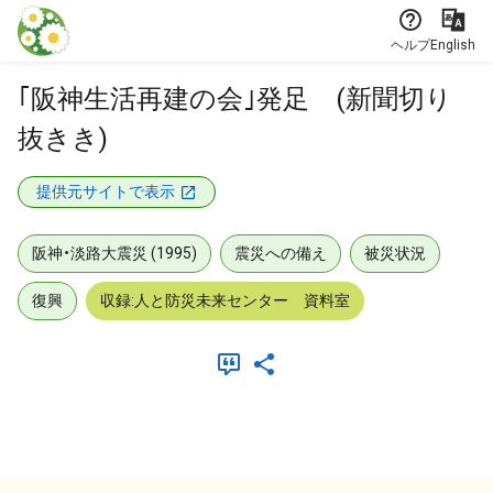
本文に飛ぶ
ヘルプ
English
｢阪神生活再建の会｣発足 (新聞切り
抜きき)
提供元サイトで表示
阪神・淡路大震災 (1995)
震災への備え
被災状況
復興
収録:人と防災未来センター 資料室
メタデータ