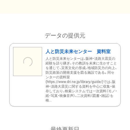
データの提供元
人と防災未来センター 資料室
人と防災未来センターは、阪神・淡路大震災の
経験を語り継ぎ、その教訓を未来に生かすこと
を通じて、災害文化の形成、地域防災力の向上、
防災政策の開発支援を図る施設である。同セ
ンターの資料室
(https://www.dri.ne.jp/library/guide/)では、阪
神・淡路大震災に関する資料を中心に収集・保
存しており、検索システムでは一次資料（モノ・
紙・写真・映像音声）、二次資料（図書・雑誌）を
検...
最終更新日