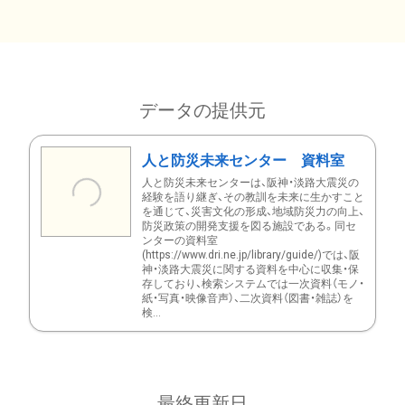
データの提供元
人と防災未来センター 資料室
人と防災未来センターは、阪神・淡路大震災の
経験を語り継ぎ、その教訓を未来に生かすこと
を通じて、災害文化の形成、地域防災力の向上、
防災政策の開発支援を図る施設である。同セ
ンターの資料室
(https://www.dri.ne.jp/library/guide/)では、阪
神・淡路大震災に関する資料を中心に収集・保
存しており、検索システムでは一次資料（モノ・
紙・写真・映像音声）、二次資料（図書・雑誌）を
検...
最終更新日