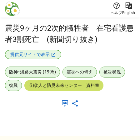
本文に飛ぶ
ヘルプ
English
震災9ヶ月の2次的犠牲者 在宅看護患
者3割死亡 (新聞切り抜き)
提供元サイトで表示
阪神・淡路大震災 (1995)
震災への備え
被災状況
復興
収録:人と防災未来センター 資料室
メタデータ