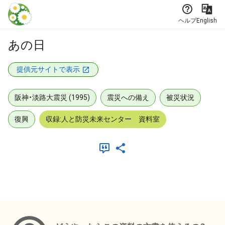
本文に飛ぶ
ヘルプ
English
あの日
提供元サイトで表示
阪神・淡路大震災 (1995)
震災への備え
被災状況
復興
収録:人と防災未来センター 資料室
メタデータ