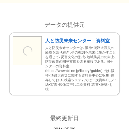
データの提供元
人と防災未来センター 資料室
人と防災未来センターは、阪神・淡路大震災の
経験を語り継ぎ、その教訓を未来に生かすこと
を通じて、災害文化の形成、地域防災力の向上、
防災政策の開発支援を図る施設である。同セ
ンターの資料室
(https://www.dri.ne.jp/library/guide/)では、阪
神・淡路大震災に関する資料を中心に収集・保
存しており、検索システムでは一次資料（モノ・
紙・写真・映像音声）、二次資料（図書・雑誌）を
検...
最終更新日