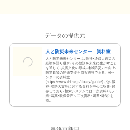
データの提供元
人と防災未来センター 資料室
人と防災未来センターは、阪神・淡路大震災の
経験を語り継ぎ、その教訓を未来に生かすこと
を通じて、災害文化の形成、地域防災力の向上、
防災政策の開発支援を図る施設である。同セ
ンターの資料室
(https://www.dri.ne.jp/library/guide/)では、阪
神・淡路大震災に関する資料を中心に収集・保
存しており、検索システムでは一次資料（モノ・
紙・写真・映像音声）、二次資料（図書・雑誌）を
検...
最終更新日