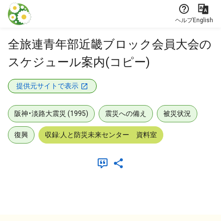
本文に飛ぶ
ヘルプ
English
全旅連青年部近畿ブロック会員大会の
スケジュール案内(コピー)
提供元サイトで表示
阪神・淡路大震災 (1995)
震災への備え
被災状況
復興
収録:人と防災未来センター 資料室
メタデータ