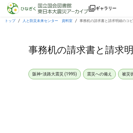
本文に飛ぶ
ギャラリー
トップ
人と防災未来センター 資料室
事務机の請求書と請求明細のコピ
事務机の請求書と請求
阪神・淡路大震災 (1995)
震災への備え
被災
メタデータ