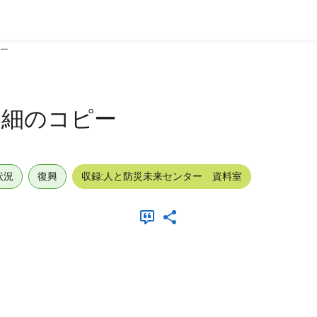
ー
明細のコピー
状況
復興
収録:人と防災未来センター 資料室