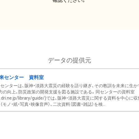
確認ください。
データの提供元
来センター 資料室
センターは、阪神・淡路大震災の経験を語り継ぎ、その教訓を未来に生か
力の向上、防災政策の開発支援を図る施設である。同センターの資料室
/www.dri.ne.jp/library/guide/)では、阪神・淡路大震災に関する資料
モノ・紙・写真・映像音声）、二次資料（図書・雑誌）を検...