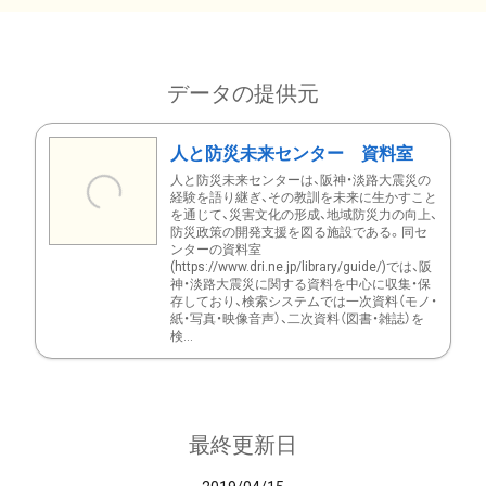
データの提供元
人と防災未来センター 資料室
人と防災未来センターは、阪神・淡路大震災の
経験を語り継ぎ、その教訓を未来に生かすこと
を通じて、災害文化の形成、地域防災力の向上、
防災政策の開発支援を図る施設である。同セ
ンターの資料室
(https://www.dri.ne.jp/library/guide/)では、阪
神・淡路大震災に関する資料を中心に収集・保
存しており、検索システムでは一次資料（モノ・
紙・写真・映像音声）、二次資料（図書・雑誌）を
検...
最終更新日