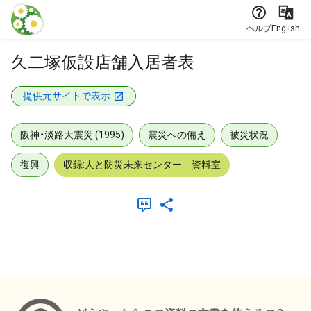
本文に飛ぶ
ヘルプ
English
久二塚仮設店舗入居者表
提供元サイトで表示
阪神・淡路大震災 (1995)
震災への備え
被災状況
復興
収録:人と防災未来センター 資料室
メタデータ