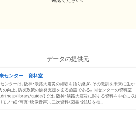
確認ください。
データの提供元
来センター 資料室
センターは、阪神・淡路大震災の経験を語り継ぎ、その教訓を未来に生か
力の向上、防災政策の開発支援を図る施設である。同センターの資料室
/www.dri.ne.jp/library/guide/)では、阪神・淡路大震災に関する資料
モノ・紙・写真・映像音声）、二次資料（図書・雑誌）を検...