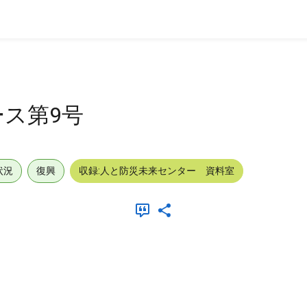
ス第9号
状況
復興
収録:人と防災未来センター 資料室