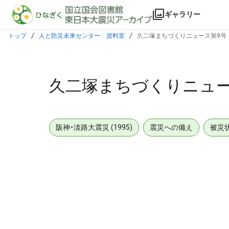
本文に飛ぶ
ギャラリー
トップ
人と防災未来センター 資料室
久二塚まちづくりニュース第9号
久二塚まちづくりニュー
阪神・淡路大震災 (1995)
震災への備え
被災
メタデータ