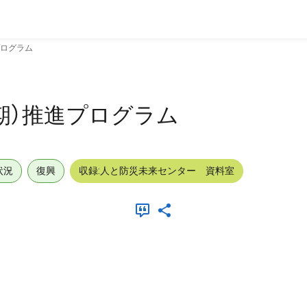
プログラム
期）推進プログラム
状況
復興
収録:人と防災未来センター 資料室