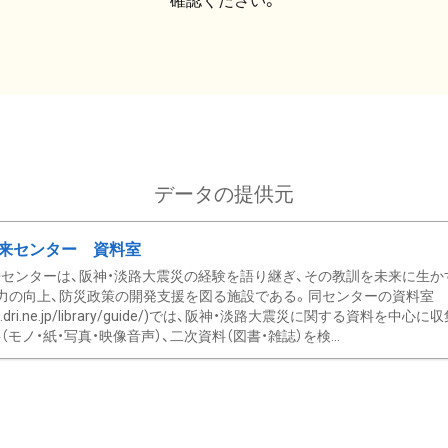
確認ください。
データの提供元
来センター 資料室
センターは、阪神・淡路大震災の経験を語り継ぎ、その教訓を未来に生か
力の向上、防災政策の開発支援を図る施設である。同センターの資料室
/www.dri.ne.jp/library/guide/)では、阪神・淡路大震災に関する資料
モノ・紙・写真・映像音声）、二次資料（図書・雑誌）を検...