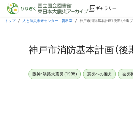
本文に飛ぶ
ギャラリー
トップ
人と防災未来センター 資料室
神戸市消防基本計画（後期）推進
神戸市消防基本計画（後
阪神・淡路大震災 (1995)
震災への備え
被災
メタデータ