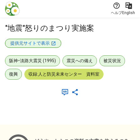
本文に飛ぶ
ヘルプ
English
"地震"怒りのまつり実施案
提供元サイトで表示
阪神・淡路大震災 (1995)
震災への備え
被災状況
復興
収録:人と防災未来センター 資料室
メタデータ