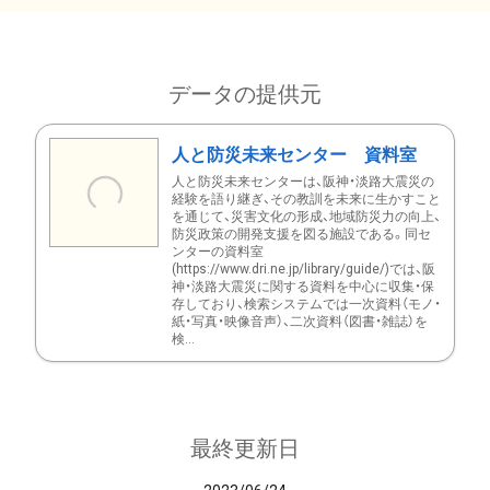
データの提供元
人と防災未来センター 資料室
人と防災未来センターは、阪神・淡路大震災の
経験を語り継ぎ、その教訓を未来に生かすこと
を通じて、災害文化の形成、地域防災力の向上、
防災政策の開発支援を図る施設である。同セ
ンターの資料室
(https://www.dri.ne.jp/library/guide/)では、阪
神・淡路大震災に関する資料を中心に収集・保
存しており、検索システムでは一次資料（モノ・
紙・写真・映像音声）、二次資料（図書・雑誌）を
検...
最終更新日