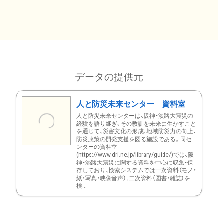
データの提供元
人と防災未来センター 資料室
人と防災未来センターは、阪神・淡路大震災の
経験を語り継ぎ、その教訓を未来に生かすこと
を通じて、災害文化の形成、地域防災力の向上、
防災政策の開発支援を図る施設である。同セ
ンターの資料室
(https://www.dri.ne.jp/library/guide/)では、阪
神・淡路大震災に関する資料を中心に収集・保
存しており、検索システムでは一次資料（モノ・
紙・写真・映像音声）、二次資料（図書・雑誌）を
検...