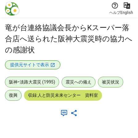
本文に飛ぶ
ヘルプ
English
竜が台連絡協議会長からKスーパー落
合店へ送られた阪神大震災時の協力へ
の感謝状
提供元サイトで表示
阪神・淡路大震災 (1995)
震災への備え
被災状況
復興
収録:人と防災未来センター 資料室